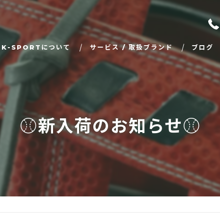
TK-SPORTについて
サービス / 取扱ブランド
ブログ
野球関連
その他商品
⚾️新入荷のお知らせ⚾️
学校体育商品