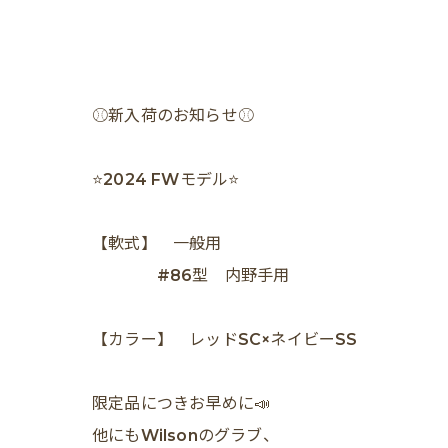
⚾️新入荷のお知らせ⚾️
⭐️2024 FWモデル⭐️
【軟式】 一般用
#86型 内野手用
【カラー】 レッドSC×ネイビーSS
限定品につきお早めに📣
他にもWilsonのグラブ、