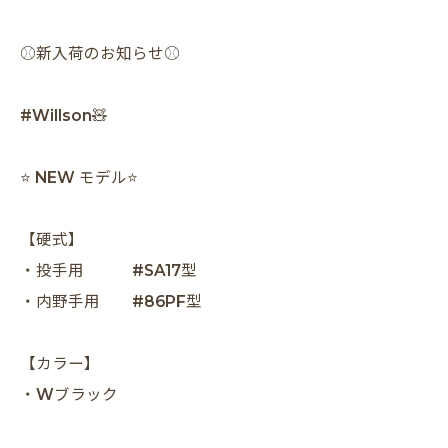
⚾️新入荷のお知らせ⚾️
#Willson🧸
⭐️ NEW モデル⭐️
【硬式】
・投手用 #SA17型
・内野手用 #86PF型
【カラー】
・Wブラック