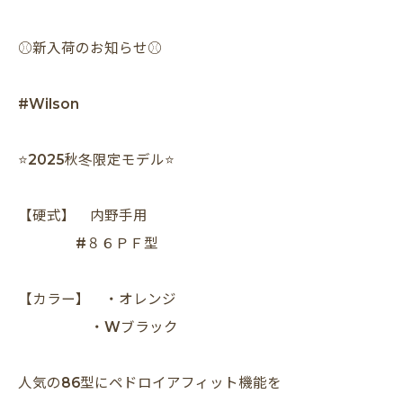
⚾️新入荷のお知らせ⚾️
#Wilson
⭐️2025秋冬限定モデル⭐️
【硬式】 内野手用
#８６ＰＦ型
【カラー】 ・オレンジ
・Wブラック
人気の86型にペドロイアフィット機能を