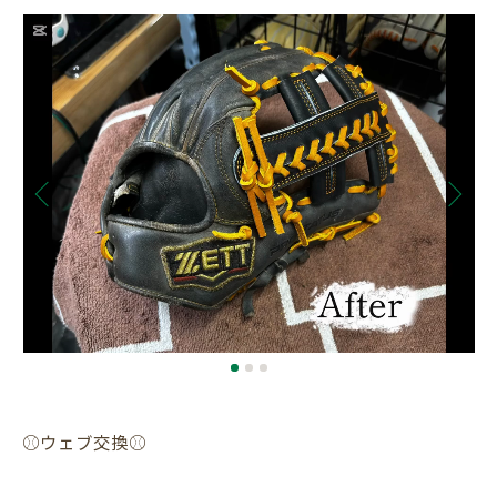
⚾️ウェブ交換⚾️