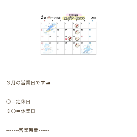
３月の営業日です🛥️
⚾️＝定休日
※⚾️＝休業日
-------営業時間------